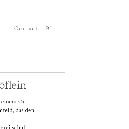
s
Contact
Blog
öflein
 einem Ort 
feld, das den 
erei schuf 