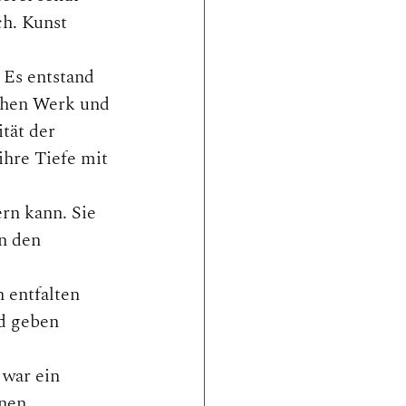
ch. Kunst 
 Es entstand 
chen Werk und 
tät der 
ihre Tiefe mit 
rn kann. Sie 
n den 
 entfalten 
d geben 
war ein 
nen.