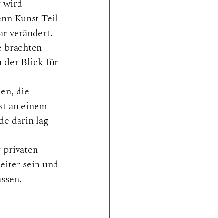
 wird 
enn Kunst Teil 
ar verändert.
e brachten 
der Blick für 
en, die 
st an einem 
e darin lag 
 privaten 
iter sein und 
ssen.